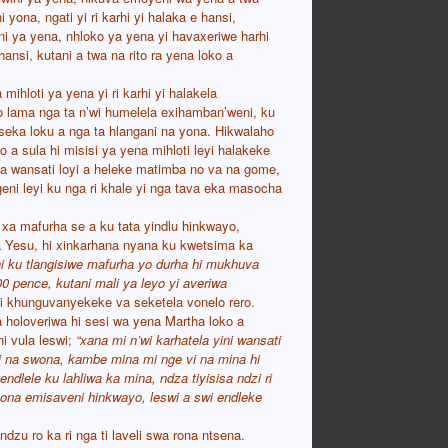
yona, ngati yi ri karhi yi halaka e hansi,
ni ya yena, nhloko ya yena yi havaxeriwe harhi
nsi, kutani a twa na rito ra yena loko a
mihloti ya yena yi ri karhi yi halakela
o lama nga ta n’wi humelela exihamban’weni, ku
niseka loku a nga ta hlangani na yona. Hikwalaho
 a sula hi misisi ya yena mihloti leyi halakeke
a wansati loyi a heleke matimba no va na gome,
ni leyi ku nga ri khale yi nga tava eka masocha
 xa mafurha se a ku tata yindlu hinkwayo,
ya Yesu, hi xinkarhana nyana ku kwetsima ka
ni ku tlangisiwe mafurha yo durha hi mukhuva
0 pence, kutani mali ya leyo yi averiwa
ti khunguvanyekeke va seketela vonelo rero.
a holoveriwa hi sesi wa yena Martha loko a
hi vula leswi;
“xana mi n’wi karhatela yini wansati
ri na swona, kambe mina mi nge vi na mina hi
ndlele ku lahliwa ka mina, ndza tiyisisa ndzi ri
kona emisaveni hinkwayo, leswi a swi endleke
dzu ro ka ri nga ti laveli swa rona ntsena.