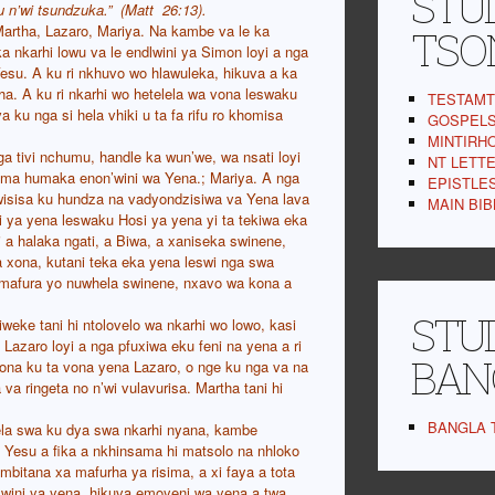
STUD
u n’wi tsundzuka.” (Matt 26:13).
artha, Lazaro, Mariya. Na kambe va le ka
TSO
 nkarhi lowu va le endlwini ya Simon loyi a nga
esu. A ku ri nkhuvo wo hlawuleka, hikuva a ka
a. A ku ri nkarhi wo hetelela wa vona leswaku
TESTAMT 
 ku nga si hela vhiki u ta fa rifu ro khomisa
GOSPELS,
MINTIRHO
a tivi nchumu, handle ka wun’we, wa nsati loyi
NT LETTER
ama humaka enon’wini wa Yena.; Mariya. A nga
EPISTLES 
 twisisa ku hundza na vadyondzisiwa va Yena lava
MAIN BIBL
i ya yena leswaku Hosi ya yena yi ta tekiwa eka
i a halaka ngati, a Biwa, a xaniseka swinene,
ka xona, kutani teka eka yena leswi nga swa
a mafura yo nuwhela swinene, nxavo wa kona a
STUD
siweke tani hi ntolovelo wa nkarhi wo lowo, kasi
 Lazaro loyi a nga pfuxiwa eku feni na yena a ri
BAN
 kona ku ta vona yena Lazaro, o nge ku nga va na
 ringeta no n’wi vulavurisa. Martha tani hi
BANGLA T
mela swa ku dya swa nkarhi nyana, kambe
 Yesu a fika a nkhinsama hi matsolo na nhloko
bitana xa mafurha ya risima, a xi faya a tota
ilwini ya yena, hikuva emoyeni wa yena a twa