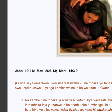
John 12:1-8; Matt 26:6-13; Mark 14:3-9
(Hi nga si ya emahlweni, vonisisani leswaku ku na mhaka yo fan
swa koteka leswaku yi nga kombisiwa na le ka wa nsati u n’wana)
Na kambe hina mhaka yi n’wana hi vutomi bya vavasati lava
lero mhaka leyi yi tsariweke ka nharhu eka ti evhangeli hi 
heta hiku vula leswaku:
“ndza tiyisisa leswaku hinkwako lah