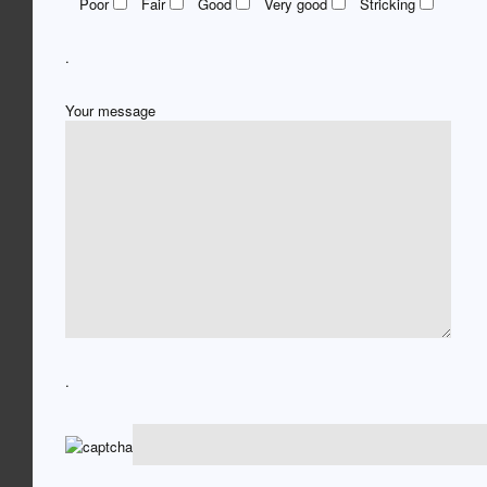
Poor
Fair
Good
Very good
Stricking
.
Your message
.