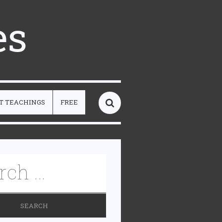
es
T TEACHINGS
FREE