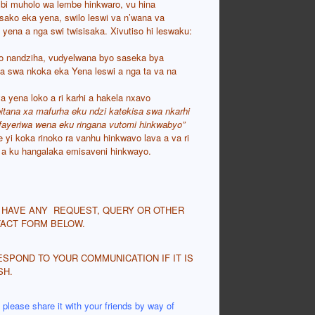
mbi muholo wa lembe hinkwaro, vu hina
ntsako eka yena, swilo leswi va n’wana va
i yena a nga swi twisisaka. Xivutiso hi leswaku:
 swo nandziha, vudyelwana byo saseka bya
na swa nkoka eka Yena leswi a nga ta va na
 yena loko a ri karhi a hakela nxavo
bitana xa mafurha eku ndzi katekisa swa nkarhi
fayeriwa wena eku ringana vutomi hinkwabyo”
 yi koka rinoko ra vanhu hinkwavo lava a va ri
u a ku hangalaka emisaveni hinkwayo.
R HAVE ANY REQUEST, QUERY OR OTHER
ACT FORM BELOW.
ESPOND TO YOUR COMMUNICATION IF IT IS
SH.
lease share it with your friends by way of