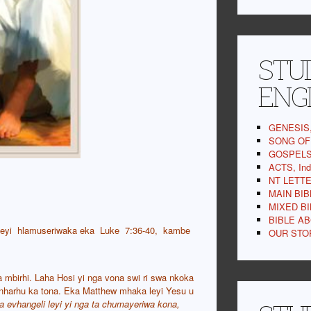
STUD
ENG
GENESIS,
SONG OF 
GOSPELS,
ACTS, In
NT LETTE
MAIN BIB
MIXED BI
BIBLE AB
a leyi hlamuseriwaka eka Luke 7:36-40, kambe
OUR STOR
 mbirhi. Laha Hosi yi nga vona swi ri swa nkoka
ti nharhu ka tona. Eka Matthew mhaka leyi Yesu u
a evhangeli leyi yi nga ta chumayeriwa kona,