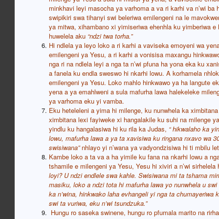
minkhavi leyi masocha ya varhoma a va ri karhi va n’wi ba hi 
swipikiri swa tihanyi swi beleriwa emilengeni na le mavokwe
ya mitwa, xihambano xi yimiseriwa ehenhla ku yimberiwa e ha
huwelela aku
“ndzi twa torha.”
Hi ndlela ya leyo loko a ri karhi a vaviseka emoyeni wa yena 
emilengeni ya Yesu, a ri karhi a vonisisa maxangu hinkwaw
nga ri na ndlela leyi a nga ta n’wi pfuna ha yona eka ku xa
a fanela ku endla sweswo hi nkarhi lowu. A korhamela nhloko
emilengeni ya Yesu. Loko mahlo hinkwawo ya ha langute ek
yena a ya emahlweni a sula mafurha lawa halekeleke milenge
ya varhoma eku yi vamba.
Eku heteleleni a yima hi milenge, ku nunwhela ka ximbitana
ximbitana lexi fayiweke xi hangalakile ku suhi na milenge 
yindlu ku hangalasiwa hi ku rila ka Judas,
“ hikwalaho ka yi
lowu, mafurha lawa a ya ta xavisiwa ku ringana nxavo wa 30
swisiwana”
nhlayo yi n’wana ya vadyondzisiwa hi ti mbilu le
Kambe loko a ta va a ha yimile ku fana na nkarhi lowu a ng
tshamile e milengeni ya Yesu, Yesu hi xiviri a n’wi sirhelela 
loyi? U ndzi endlele swa kahle. Swisiwana mi ta tshama mi
masiku, loko a ndzi tota hi mafurha lawa yo nunwhela u swi e
ka n’wina, hinkwako laha evhangeli yi nga ta chumayeriwa 
swi ta vuriwa, eku n’wi tsundzuka.”
Hungu ro saseka swinene, hungu ro pfumala marito na rirhan