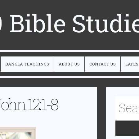
 Bible Studi
BANGLA TEACHINGS
ABOUT US
CONTACT US
LATES
John 12:1-8