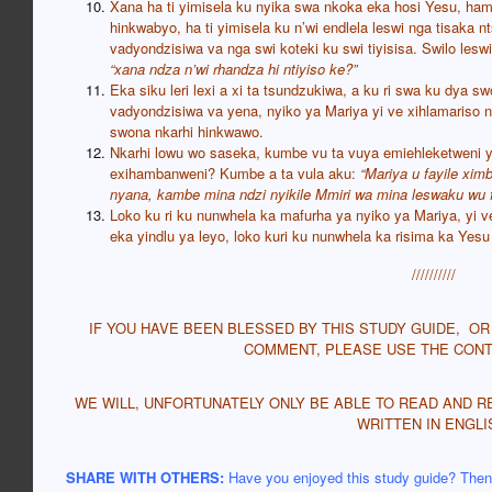
Xana ha ti yimisela ku nyika swa nkoka eka hosi Yesu, ha
hinkwabyo, ha ti yimisela ku n’wi endlela leswi nga tisaka 
vadyondzisiwa va nga swi koteki ku swi tiyisisa. Swilo lesw
“xana ndza n’wi rhandza hi ntiyiso ke?”
Eka siku leri lexi a xi ta tsundzukiwa, a ku ri swa ku dya
vadyondzisiwa va yena, nyiko ya Mariya yi ve xihlamariso 
swona nkarhi hinkwawo.
Nkarhi lowu wo saseka, kumbe vu ta vuya emiehleketweni ya
exihambanweni? Kumbe a ta vula aku:
“Mariya u fayile xim
nyana, kambe mina ndzi nyikile Mmiri wa mina leswaku wu 
Loko ku ri ku nunwhela ka mafurha ya nyiko ya Mariya, yi ve
eka yindlu ya leyo, loko kuri ku nunwhela ka risima ka Yes
//////////
IF YOU HAVE BEEN BLESSED BY THIS STUDY GUIDE, O
COMMENT, PLEASE USE THE CONT
WE WILL, UNFORTUNATELY ONLY BE ABLE TO READ AND R
WRITTEN IN ENGLI
SHARE WITH OTHERS:
Have you enjoyed this study guide? Then p