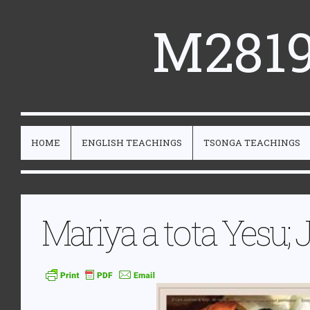
M2819
HOME
ENGLISH TEACHINGS
TSONGA TEACHINGS
Mariya a tota Yesu; 