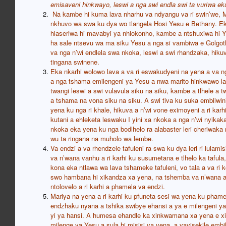
emisaveni hinkwayo, leswi a nga swi endla swi ta vuriwa ek
Na kambe hi kuma lava nharhu va ndyangu va ri swin’we, M
nkhuvo wa swa ku dya wo tlangela Hosi Yesu e Bethany. Eka
hlaseriwa hi mavabyi ya nhlokonho, kambe a ntshuxiwa hi Y
ha sale ntsevu wa ma siku Yesu a nga si vambiwa e Golgoth
va nga n’wi endlela swa nkoka, leswi a swi rhandzaka, hikuva
tingana swinene.
Eka nkarhi wolowo lava a va ri eswakudyeni na yena a va ng
a nga tshama emilengeni ya Yesu a nwa marito hinkwawo l
twangi leswi a swi vulavula siku na siku, kambe a tlhele a
a tshama na vona siku na siku. A swi tiva ku suka embilwin
yena ku nga ri khale, hikuva a n’wi vone eximoyeni a ri karh
kutani a ehleketa leswaku I yini xa nkoka a nga n’wi nyika
nkoka eka yena ku nga bodlhelo ra alabaster leri cheriwak
wu ta ringana na muholo wa lembe.
Va endzi a va rhendzele tafuleni ra swa ku dya leri ri lulami
va n’wana vanhu a ri karhi ku susumetana e tlhelo ka tafula,
kona eka ntlawa wa lava tshameke tafuleni, vo tala a va ri
swo hambana hi xikandza xa yena, na tshemba va n’wana a va
ntolovelo a ri karhi a phamela va endzi.
Mariya na yena a ri karhi ku pfuneta sesi wa yena ku pha
endzhaku nyana a tshika swibye ehansi a ya e milengeni ya
yi ya hansi. A humesa ehandle ka xinkwamana xa yena e xim
milenge ya Yesu a sula hi misisi ya yena, a vavisekile emb