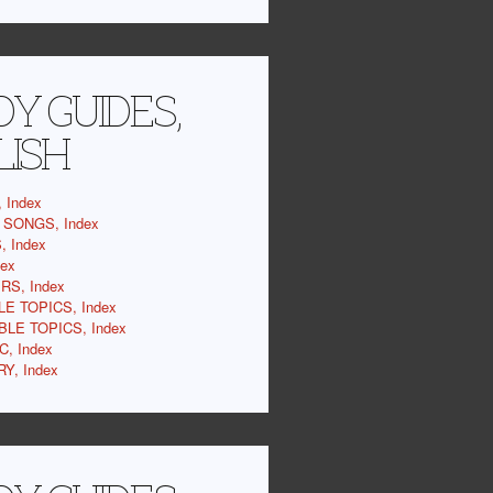
Y GUIDES,
LISH
 Index
SONGS, Index
 Index
dex
RS, Index
LE TOPICS, Index
BLE TOPICS, Index
C, Index
Y, Index