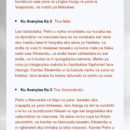
tsundzuxo swa yena no yingisa hungu ra yena ra
Vuapostolo, na marito ya Matsalwa.
Ku Avanyisa Ka 2
Tiva Nala
Lexi landzelaka, Petro u nyika xivumbeko xa muxaka wa
va dyondzisi va mavunwa lava se va vonakaka swi nene
eka masiku lawa hi hanyaka eka wona yo hetelela; va
endla no vula hi nkwaswo leswaku va kuma male,va hleka
swilo swa Xikwembu, va endla leswi vatitwelaka ku swi
endla, va ti kurisa no ti nyungubyisa swinene. Marito ya
vona yo kanganyisa makota ku hambukisa Vapfumeri lava
ntsongo. Kambe Xikwembu xi ta kutsula vanhu va
xona
no
khatisa lava lavaka ku herisa ripfumelo ra vanhu va xona.
Ku Avanyisa Ka 3
Tiva Vumundzuku
Petro u hlamusela va hlayi va yena leswaku eka
mapapila ya yena hinkwawo, lero rhanga na leri ra vumbirhi
u le ku va tsundzuxeni hileswi va nga swi langutelaka eka
vadyondzisi va mavunwa. Va alana na ku vuya ka Kriste
ravumbirhi, na kambe va hlamusela leswaku Xikwembu a
xi ngheneleli eka timhaka ta laha misaveni. Kambe Petro u