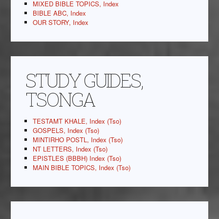
MIXED BIBLE TOPICS, Index
BIBLE ABC, Index
OUR STORY, Index
STUDY GUIDES,
TSONGA
TESTAMT KHALE, Index (Tso)
GOSPELS, Index (Tso)
MINTIRHO POSTL, Index (Tso)
NT LETTERS, Index (Tso)
EPISTLES (BBBH) Index (Tso)
MAIN BIBLE TOPICS, Index (Tso)