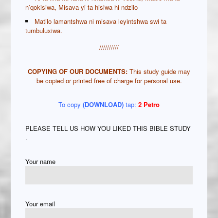
n’qokisiwa, Misava yi ta hisiwa hi ndzilo
Matilo lamantshwa ni misava leyintshwa swi ta
tumbuluxiwa.
//////////
COPYING OF OUR
DOCUMENTS:
This study guide may
be copied or printed free of charge for personal use.
To copy
(DOWNLOAD)
tap:
2 Petro
PLEASE TELL US HOW YOU LIKED THIS BIBLE STUDY
.
Your name
Your email