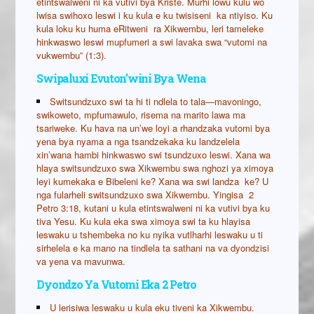
etintswalweni ni ka vutivi bya Kriste. Murhi lowu kulu wo
lwisa swihoxo leswi i ku kula e ku twisiseni ka ntiyiso. Ku
kula loku ku huma eRitweni ra Xikwembu, leri tameleke
hinkwaswo leswi mupfumeri a swi lavaka swa “vutomi na
vukwembu” (1:3).
Swipaluxi Evuton’wini Bya Wena
Switsundzuxo swi ta hi ti ndlela to tala—mavoningo,
swikoweto, mpfumawulo, risema na marito lawa ma
tsariweke. Ku hava na un’we loyi a rhandzaka vutomi bya
yena bya nyama a nga tsandzekaka ku landzelela
xin’wana hambi hinkwaswo swi tsundzuxo leswi. Xana wa
hlaya switsundzuxo swa Xikwembu swa nghozi ya ximoya
leyi kumekaka e Bibeleni ke? Xana wa swi landza ke? U
nga fularheli switsundzuxo swa Xikwembu. Yingisa 2
Petro 3:18, kutani u kula etintswalweni ni ka vutivi bya ku
tiva Yesu. Ku kula eka swa ximoya swi ta ku hlayisa
leswaku u tshembeka no ku nyika vutlharhi leswaku u ti
sirhelela e ka mano na tindlela ta sathani na va dyondzisi
va yena va mavunwa.
Dyondzo Ya Vutomi Eka 2 Petro
U lerisiwa leswaku u kula eku tiveni ka Xikwembu.