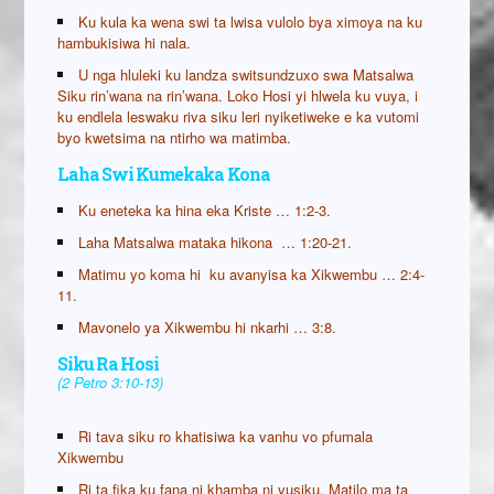
Ku kula ka wena swi ta lwisa vulolo bya ximoya na ku
hambukisiwa hi nala.
U nga hluleki ku landza switsundzuxo swa Matsalwa
Siku rin’wana na rin’wana. Loko Hosi yi hlwela ku vuya, i
ku endlela leswaku riva siku leri nyiketiweke e ka vutomi
byo kwetsima na ntirho wa matimba.
Laha Swi Kumekaka Kona
Ku eneteka ka hina eka Kriste … 1:2-3.
Laha Matsalwa mataka hikona … 1:20-21.
Matimu yo koma hi ku avanyisa ka Xikwembu … 2:4-
11.
Mavonelo ya Xikwembu hi nkarhi … 3:8.
Siku Ra Hosi
(2 Petro 3:10-13)
Ri tava siku ro khatisiwa ka vanhu vo pfumala
Xikwembu
Ri ta fika ku fana ni khamba ni vusiku, Matilo ma ta