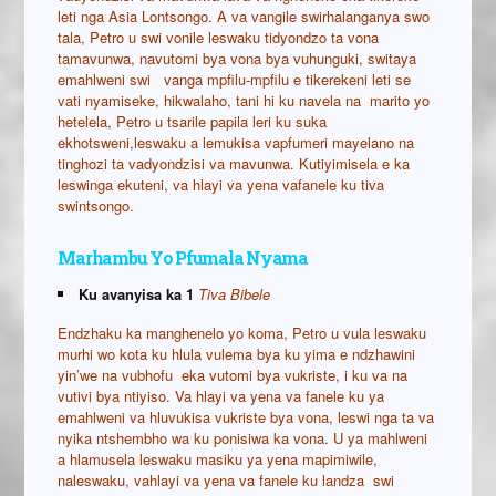
leti nga Asia Lontsongo. A va vangile swirhalanganya swo
tala, Petro u swi vonile leswaku tidyondzo ta vona
tamavunwa, navutomi bya vona bya vuhunguki, switaya
emahlweni swi vanga mpfilu-mpfilu e tikerekeni leti se
vati nyamiseke, hikwalaho, tani hi ku navela na marito yo
hetelela, Petro u tsarile papila leri ku suka
ekhotsweni,leswaku a lemukisa vapfumeri mayelano na
tinghozi ta vadyondzisi va mavunwa. Kutiyimisela e ka
leswinga ekuteni, va hlayi va yena vafanele ku tiva
swintsongo.
Marhambu Yo Pfumala Nyama
Ku avanyisa ka 1
Tiva Bibele
Endzhaku ka manghenelo yo koma, Petro u vula leswaku
murhi wo kota ku hlula vulema bya ku yima e ndzhawini
yin’we na vubhofu eka vutomi bya vukriste, i ku va na
vutivi bya ntiyiso. Va hlayi va yena va fanele ku ya
emahlweni va hluvukisa vukriste bya vona, leswi nga ta va
nyika ntshembho wa ku ponisiwa ka vona. U ya mahlweni
a hlamusela leswaku masiku ya yena mapimiwile,
naleswaku, vahlayi va yena va fanele ku landza swi