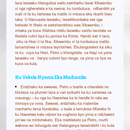
lava leswaku hilangutisa swilo swinharhu leswi Xikwembu
xi nga nghenelela e ka swona; ku tumbuluxa, ndhambhi ya
mati ni ta ku herisiwa ka matilo ni misava eka nkarhi lowu
taka. U hlamusela leswaku, leswitikombaka swi nga
hetiseki hi tlhelo ra switshembhiso swa Xikwembu, i
mhaka ya kuva Xilehisa mbilu leswaku vanhu lavotala va
fikelela vutivi bya ku ponisa ka Kriste. Hambi swi ri tano,
siku ra Hosi ri ta fika, Xikwembu xi ta tumbuluxa matilo
lamantshwa ni misava leyintshwa. Ekulanguteleni ka siku
ra ku vuya ka Hosi, Petro u khongotela va hlayi va yena
leswaku va hanya vutomi byo tenga, va yima va tiya na
kuva va kula.
Ku Vekela Nyama Eka Marhambu
Endzhaku ka sweswo, Petro u tsarile a chavelela no
khutaza va pfumeri lava a vari exikarhi ka ku xanisiwa na
maxangu – ku nga ku hlaseriwa ka le handle hi nala wa
mimoya ya vona. Sweswi, endzhaku ka malembe
manharhu lama hundzeke, u tsala a lemukisa tiKereke hi
ku hlaseriwa kale ndzeni ka vughono byo yima e ndzhawini
yin’we na mintsheketo. Eka miehleketo ya Petro, murhi
wakona wo tshungula swi rhalanganya leswimbirhi i ku kula