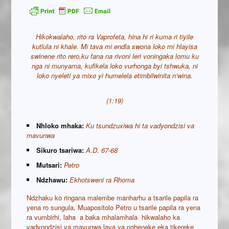
Hikokwalaho, rito ra Vaprofeta, hina hi ri kuma ri tiyile
kutlula ni khale. Mi tava mi endla swona loko mi hlayisa
swinene rito rero,ku fana na rivoni leri voningaka lomu ku
nga ni munyama, kufikela loko vurhonga byi tshwuka, ni
loko nyeleti ya mixo yi humelela etimbilwinita n’wina.
(1:19)
Nhloko mhaka:
Ku tsundzuxiwa hi ta vadyondzisi va
mavunwa
Sikuro tsariwa:
A.D. 67-68
Mutsari:
Petro
Ndzhawu:
Ekhotsweni ra Rhoma
Ndzhaku ko ringana malembe manharhu a tsarile papila ra
yena ro sungula, Muapositolo Petro u tsarile papila ra yena
ra vumbirhi, laha a baka mhalamhala hikwalaho ka
vadyondzisi va mavunwa lava va ngheneke eka tikereke