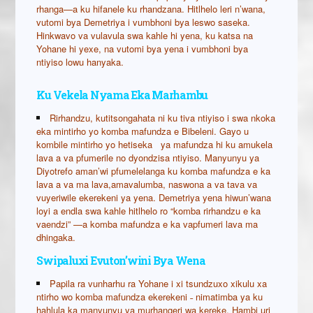
rhanga—a ku hifanele ku rhandzana. Hitlhelo leri n’wana,
vutomi bya Demetriya i vumbhoni bya leswo saseka.
Hinkwavo va vulavula swa kahle hi yena, ku katsa na
Yohane hi yexe, na vutomi bya yena i vumbhoni bya
ntiyiso lowu hanyaka.
Ku Vekela Nyama Eka Marhambu
Rirhandzu, kutitsongahata ni ku tiva ntiyiso i swa nkoka
eka mintirho yo komba mafundza e Bibeleni. Gayo u
kombile mintirho yo hetiseka ya mafundza hi ku amukela
lava a va pfumerile no dyondzisa ntiyiso. Manyunyu ya
Diyotrefo aman’wi pfumelelanga ku komba mafundza e ka
lava a va ma lava,amavalumba, naswona a va tava va
vuyeriwile ekerekeni ya yena. Demetriya yena hiwun’wana
loyi a endla swa kahle hitlhelo ro “komba rirhandzu e ka
vaendzi” —a komba mafundza e ka vapfumeri lava ma
dhingaka.
Swipaluxi Evuton’wini Bya Wena
Papila ra vunharhu ra Yohane i xi tsundzuxo xikulu xa
ntirho wo komba mafundza ekerekeni ˗ nimatimba ya ku
hahlula ka manyunyu ya murhangeri wa kereke. Hambi uri