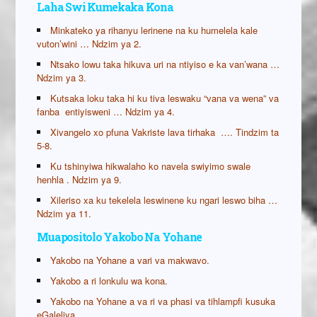
Laha Swi Kumekaka Kona
Minkateko ya rihanyu lerinene na ku humelela kale
vuton’wini … Ndzim ya 2.
Ntsako lowu taka hikuva uri na ntiyiso e ka van’wana …
Ndzim ya 3.
Kutsaka loku taka hi ku tiva leswaku “vana va wena” va
fanba entiyisweni … Ndzim ya 4.
Xivangelo xo pfuna Vakriste lava tirhaka …. Tindzim ta
5-8.
Ku tshinyiwa hikwalaho ko navela swiyimo swale
henhla . Ndzim ya 9.
Xileriso xa ku tekelela leswinene ku ngari leswo biha …
Ndzim ya 11.
Muapositolo Yakobo Na Yohane
Yakobo na Yohane a vari va makwavo.
Yakobo a ri lonkulu wa kona.
Yakobo na Yohane a va ri va phasi va tihlampfi kusuka
eGaleliya.