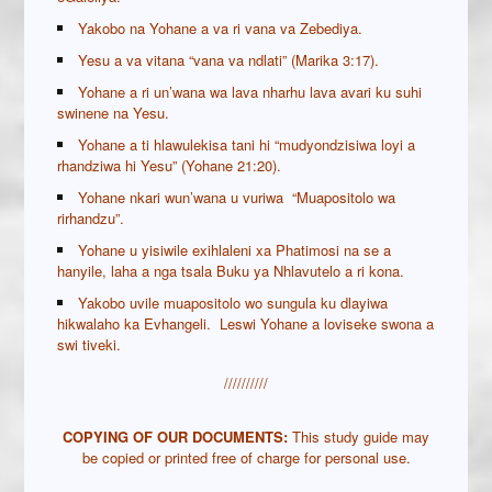
Yakobo na Yohane a va ri vana va Zebediya.
Yesu a va vitana “vana va ndlati” (Marika 3:17).
Yohane a ri un’wana wa lava nharhu lava avari ku suhi
swinene na Yesu.
Yohane a ti hlawulekisa tani hi “mudyondzisiwa loyi a
rhandziwa hi Yesu” (Yohane 21:20).
Yohane nkari wun’wana u vuriwa “Muapositolo wa
rirhandzu”.
Yohane u yisiwile exihlaleni xa Phatimosi na se a
hanyile, laha a nga tsala Buku ya Nhlavutelo a ri kona.
Yakobo uvile muapositolo wo sungula ku dlayiwa
hikwalaho ka Evhangeli. Leswi Yohane a loviseke swona a
swi tiveki.
//////////
COPYING OF OUR
DOCUMENTS:
This study guide may
be copied or printed free of charge for personal use.