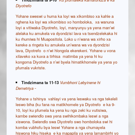
Diyotrefo
Yohane sweswi u huma ka loyi wa xikombiso xa kahle a
nghena ka loyi wa xikombiso xo homboloka, xa wanuna
loyi a vitiwaka Diyotrefo, loyi, manyunyu ya yena man’wi
alelaka ku amukela va dyondzisi lava va tsendzelekaka hi
ku rhumiwa hi Muapositola. Loko u n’wana wa xirho xa
kereke a ringeta ku amukela un’wana wa va dyondzisi
lava, Diyotrefo o n’wi hlongola ekerekeni. Yohane u vona
xilaveko xa kuva a tirhisa matimba ya yena hi ku
kongoma Diyotrefo a n’wi byela himatikhomele ya yena yo
pfumala vukriste.
Tindzimana ta 11-13
Vumbhoni Lebyinene hi
Demetriya
Yohane u tshinya vahlayi va yena leswaku va nga tekeleli
leswo biha (ku fana na matikhomele ya Diyotrefo e ka 9-
10, loyi ku pfumela ka yena ku nga zeki ku vutisiwa,
kambe swiendlo swa yena swihikombaka leswi a nga
xiswona. Swiendlo swa Diyotrefo swo homboloka swi hi
komba vubhofu bya leswi Yohane a nga chumayela
hiswona hiku hiseka e ka mapapila ya yena lamambirhi yo