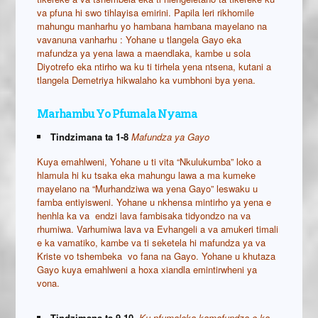
va pfuna hi swo tihlayisa emirini. Papila leri rikhomile
mahungu manharhu yo hambana hambana mayelano na
vavanuna vanharhu : Yohane u tlangela Gayo eka
mafundza ya yena lawa a maendlaka, kambe u sola
Diyotrefo eka ntirho wa ku ti tirhela yena ntsena, kutani a
tlangela Demetriya hikwalaho ka vumbhoni bya yena.
Marhambu Yo Pfumala Nyama
Tindzimana ta 1-8
Mafundza ya Gayo
Kuya emahlweni, Yohane u ti vita “Nkulukumba” loko a
hlamula hi ku tsaka eka mahungu lawa a ma kumeke
mayelano na “Murhandziwa wa yena Gayo” leswaku u
famba entiyisweni. Yohane u nkhensa mintirho ya yena e
henhla ka va endzi lava fambisaka tidyondzo na va
rhumiwa. Varhumiwa lava va Evhangeli a va amukeri timali
e ka vamatiko, kambe va ti seketela hi mafundza ya va
Kriste vo tshembeka vo fana na Gayo. Yohane u khutaza
Gayo kuya emahlweni a hoxa xiandla emintirwheni ya
vona.
Tindzimana ta 9-10
Ku pfumaleka kam
afundza e ka