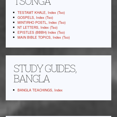
TSONGA
TESTAMT KHALE, Index (Tso)
GOSPELS, Index (Tso)
MINTIRHO POSTL, Index (Tso)
NT LETTERS, Index (Tso)
EPISTLES (BBBH) Index (Tso)
MAIN BIBLE TOPICS, Index (Tso)
STUDY GUIDES,
BANGLA
BANGLA TEACHINGS, Index