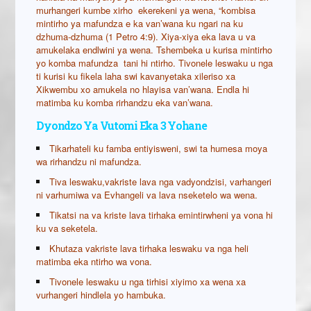
murhangeri kumbe xirho ekerekeni ya wena, “kombisa
mintirho ya mafundza e ka van’wana ku ngari na ku
dzhuma-dzhuma (1 Petro 4:9). Xiya-xiya eka lava u va
amukelaka endlwini ya wena. Tshembeka u kurisa mintirho
yo komba mafundza tani hi ntirho. Tivonele leswaku u nga
ti kurisi ku fikela laha swi kavanyetaka xileriso xa
Xikwembu xo amukela no hlayisa van’wana. Endla hi
matimba ku komba rirhandzu eka van’wana.
Dyondzo Ya Vutomi Eka 3 Yohane
Tikarhateli ku famba entiyisweni, swi ta humesa moya
wa rirhandzu ni mafundza.
Tiva leswaku,vakriste lava nga vadyondzisi, varhangeri
ni varhumiwa va Evhangeli va lava nseketelo wa wena.
Tikatsi na va kriste lava tirhaka emintirwheni ya vona hi
ku va seketela.
Khutaza vakriste lava tirhaka leswaku va nga heli
matimba eka ntirho wa vona.
Tivonele leswaku u nga tirhisi xiyimo xa wena xa
vurhangeri hindlela yo hambuka.