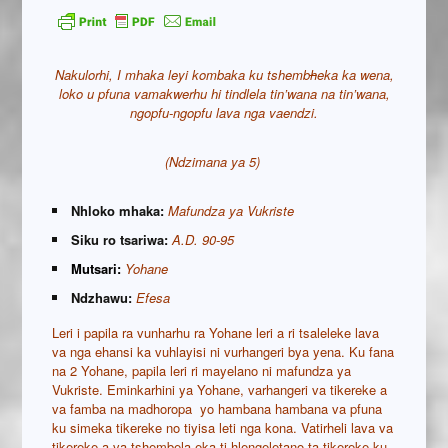
Nakulorhi, I mhaka leyi kombaka ku tshemb
h
eka ka wena,
loko u pfuna vamakwerhu hi tindlela tin’wana na tin’wana,
ngopfu-ngopfu lava nga vaendzi.
(Ndzimana ya 5)
Nhloko mhaka:
Mafundza ya Vukriste
Siku ro tsariwa:
A
.D. 90-95
Mutsari:
Yohane
Ndzhawu:
Efesa
Leri i papila ra vunharhu ra Yohane leri a ri tsaleleke lava
va nga ehansi ka vuhlayisi ni vurhangeri bya yena. Ku fana
na 2 Yohane, papila leri ri mayelano ni mafundza ya
Vukriste. Eminkarhini ya Yohane, varhangeri va tikereke a
va famba na madhoropa yo hambana hambana va pfuna
ku simeka tikereke no tiyisa leti nga kona. Vatirheli lava va
tikereke a va tshembela eka ti hlengeletano ta tikereke ku