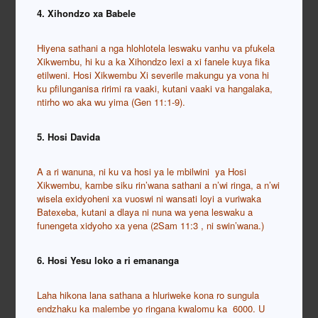
4. Xihondzo xa Babele
Hiyena sathani a nga hlohlotela leswaku vanhu va pfukela
Xikwembu, hi ku a ka Xihondzo lexi a xi fanele kuya fika
etilweni. Hosi Xikwembu Xi severile makungu ya vona hi
ku pfilunganisa ririmi ra vaaki, kutani vaaki va hangalaka,
ntirho wo aka wu yima (Gen 11:1-9).
5. Hosi Davida
A a ri wanuna, ni ku va hosi ya le mbilwini ya Hosi
Xikwembu, kambe siku rin’wana sathani a n’wi ringa, a n’wi
wisela exidyoheni xa vuoswi ni wansati loyi a vuriwaka
Batexeba, kutani a dlaya ni nuna wa yena leswaku a
funengeta xidyoho xa yena (2Sam 11:3 , ni swin’wana.)
6. Hosi Yesu loko a ri emananga
Laha hikona lana sathana a hluriweke kona ro sungula
endzhaku ka malembe yo ringana kwalomu ka 6000. U