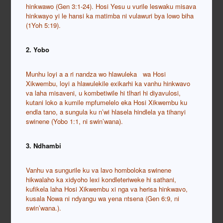
hinkwawo (Gen 3:1-24). Hosi Yesu u vurile leswaku misava
hinkwayo yi le hansi ka matimba ni vulawuri bya lowo biha
(1Yoh 5:19).
2. Yobo
Munhu loyi a a ri nandza wo hlawuleka wa Hosi
Xikwembu, loyi a hlawulekile exikarhi ka vanhu hinkwavo
va laha misaveni, u kombetiwile hi tlhari hi diyavulosi,
kutani loko a kumile mpfumelelo eka Hosi Xikwembu ku
endla tano, a sungula ku n’wi hlasela hindlela ya tihanyi
swinene (Yobo 1:1, ni swin’wana).
3. Ndhambi
Vanhu va sungurile ku va lavo homboloka swinene
hikwalaho ka xidyoho lexi kondleteriweke hi sathani,
kufikela laha Hosi Xikwembu xi nga va herisa hinkwavo,
kusala Nowa ni ndyangu wa yena ntsena (Gen 6:9, ni
swin’wana.).