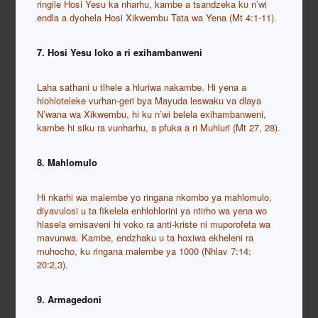
ringile Hosi Yesu ka nharhu, kambe a tsandzeka ku n’wi
endla a dyohela Hosi Xikwembu Tata wa Yena (Mt 4:1-11).
7. Hosi Yesu loko a ri exihambanweni
Laha sathani u tlhele a hluriwa nakambe. Hi yena a
hlohloteleke vurhan-geri bya Mayuda leswaku va dlaya
N’wana wa Xikwembu, hi ku n’wi belela exihambanweni,
kambe hi siku ra vunharhu, a pfuka a ri Muhluri (Mt 27, 28).
8. Mahlomulo
Hi nkarhi wa malembe yo ringana nkombo ya mahlomulo,
diyavulosi u ta fikelela enhlohlorini ya ntirho wa yena wo
hlasela emisaveni hi voko ra anti-kriste ni muporofeta wa
mavunwa. Kambe, endzhaku u ta hoxiwa ekheleni ra
muhocho, ku ringana malembe ya 1000 (Nhlav 7:14;
20:2,3).
9. Armagedoni