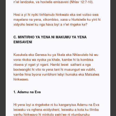
n’wi landzeke, va hoxiwile emisaveni (Nhlav 12:7-10).
Hosi a yi hi nyiki tinhlamulo hinkwato eka swi vutiso swa
mayelano na yena, xikombiso, xana u hlurisiwile ku yini hi
xidyoho leswi ku nga hava loyi a n’wi ringeke ke?
C. MINTIRHO YA YENA NI MAKUMU YA YENA
EMISAVENI
Kusukela eka Genesa ku ya fikela eka Nhlavutelo há wu
vona nkoka wa nyoka ya khale, kambe hi ta kombisa
ntsena yi ngari yi ngani. Hambi leswi sathani a nga
boxiwangiki hi vito ra yena tani hi musunguri wa vubihi,
kambe hina byona vumbhoni lebyi humaka eka Matsalwa
hinkwawo.
1. Adamu na Eva
Hi yena loyi a ringekeke ni ku kanganyisa Adamu na Eva
leswaku va nghena exidyoheni, leswaku a kota ku tlimba
vanhu hinkwavo hi minkolo swin’we ni ntumbunuku