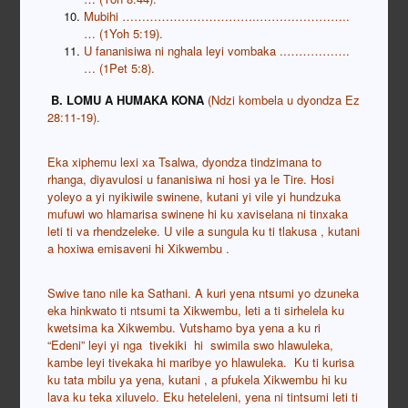
Mubihi ……………………………..…………………..
… (1Yoh 5:19).
U fananisiwa ni nghala leyi vombaka ..…………….
… (1Pet 5:8).
B.
LOMU A HUMAKA KONA
(Ndzi kombela u dyondza Ez
28:11-19).
Eka xiphemu lexi xa Tsalwa, dyondza tindzimana to
rhanga, diyavulosi u fananisiwa ni hosi ya le Tire. Hosi
yoleyo a yi nyikiwile swinene, kutani yi vile yi hundzuka
mufuwi wo hlamarisa swinene hi ku xaviselana ni tinxaka
leti ti va rhendzeleke. U vile a sungula ku ti tlakusa , kutani
a hoxiwa emisaveni hi Xikwembu .
Swive tano nile ka Sathani. A kuri yena ntsumi yo dzuneka
eka hinkwato ti ntsumi ta Xikwembu, leti a ti sirhelela ku
kwetsima ka Xikwembu. Vutshamo bya yena a ku ri
“Edeni” leyi yi nga tivekiki hi swimila swo hlawuleka,
kambe leyi tivekaka hi maribye yo hlawuleka. Ku ti kurisa
ku tata mbilu ya yena, kutani , a pfukela Xikwembu hi ku
lava ku teka xiluvelo. Eku heteleleni, yena ni tintsumi leti ti