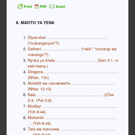
A. MAVITO YA YENA
Diyavulosi …….…..…………………….…….…
(“mukanganyisi”?).
Sathani …………….…………. (“nala”/ “muvangi wa
maxangu”?).
Nyoka ya khale ……………………….… (Gen 3:1, ni
swin’wana.).
Diragona ………………….……………………..………
(Nhlav, 13x).
Muhehli wa vamakwerhu …….……….…….………
(Nhlav 12:10).
Nala …………………………….…….…….… (2Tes
2:4; 1Pet 5:8).
Mudlayi ………………….….………….…………….…
(Yoh 8:44).
Muhembi .……………………….…………..………….
… (Yoh 8:44).
Tata wa mavunwa ……….……..…………..………..
… (Yoh 8:44).