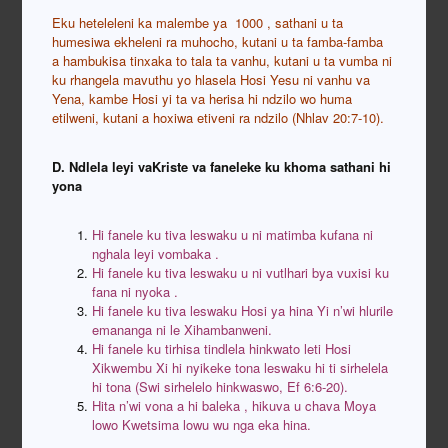
Eku heteleleni ka malembe ya 1000 , sathani u ta
humesiwa ekheleni ra muhocho, kutani u ta famba-famba
a hambukisa tinxaka to tala ta vanhu, kutani u ta vumba ni
ku rhangela mavuthu yo hlasela Hosi Yesu ni vanhu va
Yena, kambe Hosi yi ta va herisa hi ndzilo wo huma
etilweni, kutani a hoxiwa etiveni ra ndzilo (Nhlav 20:7-10).
D. Ndlela leyi vaKriste va faneleke ku khoma sathani hi
yona
Hi fanele ku tiva leswaku u ni matimba kufana ni
nghala leyi vombaka .
Hi fanele ku tiva leswaku u ni vutlhari bya vuxisi ku
fana ni nyoka .
Hi fanele ku tiva leswaku Hosi ya hina Yi n’wi hlurile
emananga ni le Xihambanweni.
Hi fanele ku tirhisa tindlela hinkwato leti Hosi
Xikwembu Xi hi nyikeke tona leswaku hi ti sirhelela
hi tona (Swi sirhelelo hinkwaswo, Ef 6:6-20).
Hita n’wi vona a hi baleka , hikuva u chava Moya
lowo Kwetsima lowu wu nga eka hina.