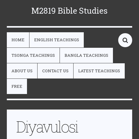
M2819 Bible Studies
HOME
ENGLISH TEACHINGS
TSONGA TEACHINGS
BANGLA TEACHINGS
ABOUT US
CONTACT US
LATEST TEACHINGS
FREE
Diyavulosi