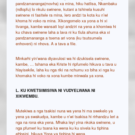
pandzamananga(movha) xa mina, hiku hatlisa, Nkambaku
(ndlopfu) lo nkulu swinene, kutani a tshinela kusuhi
swinene ni fasitele ra mina, lero andzi ta kota ku n’wi
khoma hi voko ra mina. Xikongomelo xa yona a hi xi
tivanga, kambe wansati loyi andziri na yena a khomiwa hi
ku chava swinene laha a lava ni ku tlula ahuma eka xi
pandzamananga a tsema ari vona (ku tsutsumela
enhoveni) ni nhova. A a tava a file.
Minkarhi yin’wana diyavulosi wa hi dzukisela swinene,
kambe, … tshama eka Kriste hi ripfumelo hikuva u tava u
hlayisekile, laha ku nga riki na nchumu xo biha xi nga ku
khomaka hi voko ra xona kumbe minwala ya xona.
L. KU KWETSIMISIWA NI VUDYELWANA NI
XIKWEMBU.
Mutekiwa a nga tsakisi nuna wa yena hi ma swekelo ya
yena ya swakudya, kambe u n’wi tsakisa hi rirhandzu leri a
nga na rona eka yena. Mhaka leyi yina nkoka swinene, u
nga pfumeri ku tsana ka wena ku ku sivela ku tiphina
eHosini, hikuva Yona ya tiphina hi wena
.