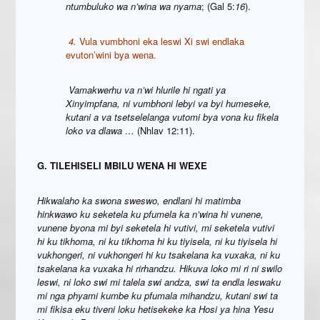
ntumbuluko wa n’wina wa nyama
; (Gal 5:
16
).
4.
Vula vumbhoni eka leswi Xi swi endlaka
evuton’wini bya wena.
Vamakwerhu va n’wi hlurile hi ngati ya
Xinyimpfana, ni vumbhoni lebyi va byi humeseke,
kutani a va tsetselelanga vutomi bya vona ku fikela
loko va dlawa
…
(Nhlav 12:11).
G. TILEHISELI MBILU WENA HI WEXE
Hikwalaho ka swona sweswo, endlani hi matimba
hinkwawo ku seketela ku pfumela ka n’wina hi vunene,
vunene byona mi byi seketela hi vutivi, mi seketela vutivi
hi ku tikhoma, ni ku tikhoma hi ku tiyisela, ni ku tiyisela hi
vukhongeri, ni vukhongeri hi ku tsakelana ka vuxaka, ni ku
tsakelana ka vuxaka hi rirhandzu. Hikuva loko mi ri ni swilo
leswi, ni loko swi mi talela swi andza, swi ta endla leswaku
mi nga phyami kumbe ku pfumala mihandzu, kutani swi ta
mi fikisa eku tiveni loku hetisekeke ka Hosi ya hina Yesu