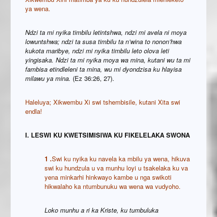
ya wena.
Ndzi ta mi nyika timbilu letintshwa, ndzi mi avela ni moya
lowuntshwa; ndzi ta susa timbilu ta n’wina to nonon’hwa
kukota maribye, ndzi mi nyika timbilu leto olova leti
yingisaka. Ndzi ta mi nyika moya wa mina, kutani wu ta mi
fambisa etindleleni ta mina, wu mi dyondzisa ku hlayisa
milawu ya mina
.
(Ez 36:26, 27).
Haleluya; Xikwembu Xi swi tshembisile, kutani Xita swi
endla!
I. LESWI KU KWETSIMISIWA KU FIKELELAKA SWONA
1 .
Swi ku nyika ku navela ka mbilu ya wena, hikuva
swi ku hundzula u va munhu loyi u tsakelaka ku va
yena minkarhi hinkwayo kambe u nga swikoti
hikwalaho ka ntumbunuku wa wena wa vudyoho.
Loko munhu a ri ka Kriste, ku tumbuluka