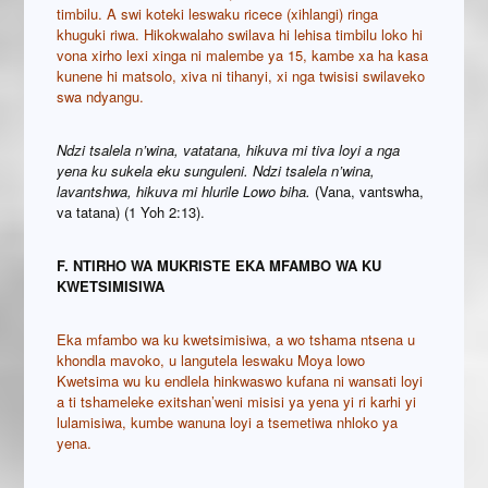
timbilu. A swi koteki leswaku ricece (xihlangi) ringa
khuguki riwa. Hikokwalaho swilava hi lehisa timbilu loko hi
vona xirho lexi xinga ni malembe ya 15, kambe xa ha kasa
kunene hi matsolo, xiva ni tihanyi, xi nga twisisi swilaveko
swa ndyangu.
Ndzi tsalela n’wina, vatatana, hikuva mi tiva loyi a nga
yena ku sukela eku sunguleni. Ndzi tsalela n’wina,
lavantshwa, hikuva mi hlurile Lowo biha.
(Vana, vantswha,
va tatana) (1 Yoh 2:13).
F. NTIRHO WA MUKRISTE EKA MFAMBO WA KU
KWETSIMISIWA
Eka mfambo wa ku kwetsimisiwa, a wo tshama ntsena u
khondla mavoko, u langutela leswaku Moya lowo
Kwetsima wu ku endlela hinkwaswo kufana ni wansati loyi
a ti tshameleke exitshan’weni misisi ya yena yi ri karhi yi
lulamisiwa, kumbe wanuna loyi a tsemetiwa nhloko ya
yena.