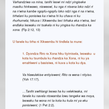
Varhandziwa va mina, tanihi leswi mi ndzi yingiseke
masiku hinkwawo, nisweswi, ku nga ri ntsena loko ndzi ri
na n’wina kambe ngopfu-ngopfu loko ndzi nga ri na n’wina,
tirhelani ku ponisiwa ka n’wina hi ku chava ni ku
rhurhumela; hikuva i Xikwembu lexi tirhaka eka n’wina, lexi
endlaka leswaku mi tsakela ni ku yingisa ku rhandza ka
xona
. (Flp 2:12, 13)
U fanele ku tirha ni Xikwembu hi tindlela ta mune:
1. Dyondza Riro ra Xona hiku tiyimisela, leswaku u
kota ku tsumbula ku rhandza ka Xona, ni ku ya
emahlweni u basisiwa, ni kuva u kota ku dya.
Va hlawulekise entiyisweni; Rito ra wena i ntiyiso.
(Yoh 17:17).
…
Tanihi swihlangi leswa ha ku velekiwaka, mi
fanele ku navela ntswamba lowu tengeke wa moya,
leswaku ha wona mi ta kota ku kula mi ya eku
ponisiweni
;
(1 Pet 2:2).