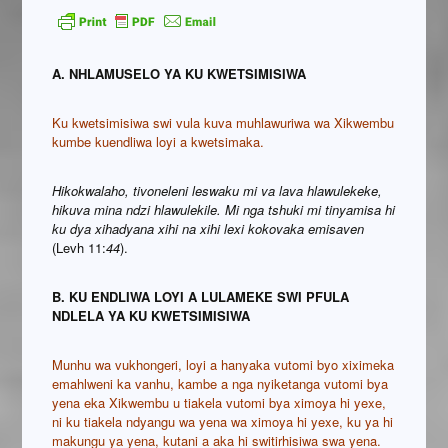
A. NHLAMUSELO YA KU KWETSIMISIWA
Ku kwetsimisiwa swi vula kuva muhlawuriwa wa Xikwembu
kumbe kuendliwa loyi a kwetsimaka.
Hikokwalaho, tivoneleni leswaku mi va lava hlawulekeke,
hikuva mina ndzi hlawulekile. Mi nga tshuki mi tinyamisa hi
ku dya xihadyana xihi na xihi lexi kokovaka emisaven
(Levh 11:
44
).
B. KU ENDLIWA LOYI A LULAMEKE SWI PFULA
NDLELA YA KU KWETSIMISIWA
Munhu wa vukhongeri, loyi a hanyaka vutomi byo xiximeka
emahlweni ka vanhu, kambe a nga nyiketanga vutomi bya
yena eka Xikwembu u tiakela vutomi bya ximoya hi yexe,
ni ku tiakela ndyangu wa yena wa ximoya hi yexe, ku ya hi
makungu ya yena, kutani a aka hi switirhisiwa swa yena.