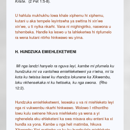
Kriste
.
(2 Pet 1:5-8).
U hahlula mukhukhu lowa khale xiphemu hi xiphemu,
kutani u aka tempele leyintswha ya switina hi xin’we
xin’we, u ti nyika nkarhi. Vana ni mighingiriko, naswona u
tshembeka. Handle ka leswo u ta lahlekeriwa hi ripfumelo
ra wena kutani ntirho hinkwawo wu yima.
H. HUNDZUKA EMIEHLEKETWENI
Mi nga landzi hanyelo ra nguva leyi, kambe mi pfumela ku
hundzuka mi va vantshwa emiehleketweni ya n’wina, mi ta
kota ku twisisa leswi ku rhandza lokunene ka Xikwembu,
loku nkhensekaka ni ku hetiseka, ku nga swona
. (Rho
12:2).
Hundzuka emiehleketweni, leswaku u va ni miehleketo leyi
nga ni vukwembu nkarhi hinkwawo. Wolowo I ntlhontlho
lowu kulu swinene hikuva miehleketo ya wena a yi
nghenelela eku ehleketeni ka swa misava eku enteni ka xi
hundla xa yona. Kambe u nga heli matimba, hikuva
Xikwembu Xini matimba ya ku ku hundzulela miehleketo