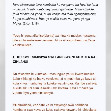
Hina hinkwerhu lava kombaka ku vangama ka Hosi ku fana
ni xivoni, hi mi-mombo leyi fununguriweke, hi hundzukile
lava fanaka na yena, hi ku vanga-ma loku ngangamukaka
ku ya emahlweni. Hosi yi endlile sweswo, yona yi nga
Moya.
(2Kor 3:18).
Yesu hi yena xifaniso(planta) xa hina xa muako, naswona
hile ku lulami-siweni leswaku hi va ni xivumbeko xa Yena
xo hlawuleka.
E. KU KWETSIMISIWA SWI FANISIWA NI KU KULA KA
XIHLANGI
Ku tswariwa hi vuntswa I masungulo ya ku kwetsimisiwa.
Loko xihlangi xa ha ku velekiwa, xi ni matimba ya kuva xi
kula xi va munhu loyi a kuleke wa ximoya. Kambe swilava
a kula siku ni siku leswaku swi koteka. Leyi I mhaka ya
vutomi bya yena hinkwabyo.
Hikokwalaho, vaKriste va ni swiyenge swo hambana-
hambana swa kuva va kula, swilava leswaku hi lehiselana