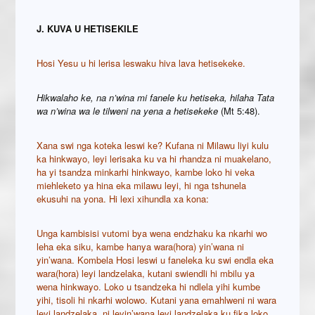
J. KUVA U HETISEKILE
Hosi Yesu u hi lerisa leswaku hiva lava hetisekeke.
Hikwalaho ke, na n’wina mi fanele ku hetiseka, hilaha Tata
wa n’wina wa le tilweni na yena a hetisekeke
(Mt 5:48).
Xana swi nga koteka leswi ke? Kufana ni Milawu liyi kulu
ka hinkwayo, leyi lerisaka ku va hi rhandza ni muakelano,
ha yi tsandza minkarhi hinkwayo, kambe loko hi veka
miehleketo ya hina eka milawu leyi, hi nga tshunela
ekusuhi na yona. Hi lexi xihundla xa kona:
Unga kambisisi vutomi bya wena endzhaku ka nkarhi wo
leha eka siku, kambe hanya wara(hora) yin’wana ni
yin’wana. Kombela Hosi leswi u faneleka ku swi endla eka
wara(hora) leyi landzelaka, kutani swiendli hi mbilu ya
wena hinkwayo. Loko u tsandzeka hi ndlela yihi kumbe
yihi, tisoli hi nkarhi wolowo. Kutani yana emahlweni ni wara
leyi landzelaka, ni leyin’wana leyi landzelaka ku fika loko