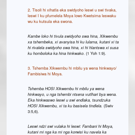
2. Tisoli hi xihatla eka swidyoho leswi u swi tivaka,
leswi I ku pfumelela Moya lowo Kwetsima leswaku
wu ku kutsula eka swona.
Kambe loko hi tivula swidyoho swa hina, Xikwembu
xa tshembeka, xi avanyisa hi ku lulama, kutani xi ta
hi rivalela swidyoho swa hina, xi hi hlantswa xi susa
ku homboloka ka hina hinkwako
. (1 Yoh 1:9).
3. Tshemba Xikwembu hi mbilu ya wena hinkwayo/
Fambisiwa hi Moya.
Tshemba HOSI Xikwembu hi mbilu ya wena
hinkwayo, u nga tshembi ntsena vutlhari bya wena.
Eka hinkwaswo leswi u swi endlaka, tsundzuka
HOSI Xikwembu, xi ta ku basisela tindlela.
(Swiv
3:5,6).
Leswi ndzi swi vulaka hi leswi: Fambani hi Moya,
kutani mi nga ka mi nga korwisi ku navela ka