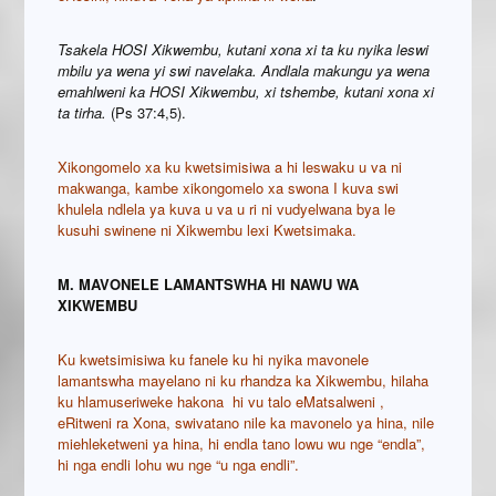
Tsakela HOSI Xikwembu, kutani xona xi ta ku nyika leswi
mbilu ya wena yi swi navelaka. Andlala makungu ya wena
emahlweni ka HOSI Xikwembu, xi tshembe, kutani xona xi
ta tirha.
(Ps 37:4,5).
Xikongomelo xa ku kwetsimisiwa a hi leswaku u va ni
makwanga, kambe xikongomelo xa swona I kuva swi
khulela ndlela ya kuva u va u ri ni vudyelwana bya le
kusuhi swinene ni Xikwembu lexi Kwetsimaka.
M. MAVONELE LAMANTSWHA HI NAWU WA
XIKWEMBU
Ku kwetsimisiwa ku fanele ku hi nyika mavonele
lamantswha mayelano ni ku rhandza ka Xikwembu, hilaha
ku hlamuseriweke hakona hi vu talo eMatsalweni ,
eRitweni ra Xona, swivatano nile ka mavonelo ya hina, nile
miehleketweni ya hina, hi endla tano lowu wu nge “endla”,
hi nga endli lohu wu nge “u nga endli”.