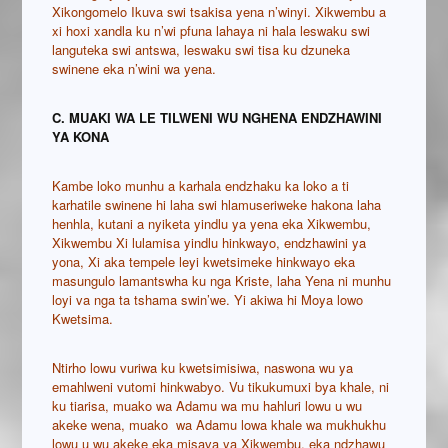
Xikongomelo Ikuva swi tsakisa yena n’winyi. Xikwembu a
xi hoxi xandla ku n’wi pfuna lahaya ni hala leswaku swi
languteka swi antswa, leswaku swi tisa ku dzuneka
swinene eka n’wini wa yena.
C. MUAKI WA LE TILWENI WU NGHENA ENDZHAWINI
YA KONA
Kambe loko munhu a karhala endzhaku ka loko a ti
karhatile swinene hi laha swi hlamuseriweke hakona laha
henhla, kutani a nyiketa yindlu ya yena eka Xikwembu,
Xikwembu Xi lulamisa yindlu hinkwayo, endzhawini ya
yona, Xi aka tempele leyi kwetsimeke hinkwayo eka
masungulo lamantswha ku nga Kriste, laha Yena ni munhu
loyi va nga ta tshama swin’we. Yi akiwa hi Moya lowo
Kwetsima.
Ntirho lowu vuriwa ku kwetsimisiwa, naswona wu ya
emahlweni vutomi hinkwabyo. Vu tikukumuxi bya khale, ni
ku tiarisa, muako wa Adamu wa mu hahluri lowu u wu
akeke wena, muako wa Adamu lowa khale wa mukhukhu
lowu u wu akeke eka misava ya Xikwembu, eka ndzhawu