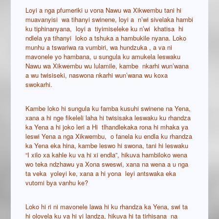
Loyi a nga pfumeriki u vona Nawu wa Xikwembu tani hi
muavanyisi wa tihanyi swinene, loyi a n’wi sivelaka hambi
ku tiphinanyana, loyi a tiyimiseleke ku n’wi khatisa hi
ndlela ya tihanyi loko a tshuka a hambukile nyana. Loko
munhu a tswariwa ra vumbiri, wa hundzuka , a va ni
mavonele yo hambana, u sungula ku amukela leswaku
Nawu wa Xikwembu wu lulamile, kambe nkarhi wun’wana
a wu twisiseki, naswona nkarhi wun’wana wu koxa
swokarhi.
Kambe loko hi sungula ku famba kusuhi swinene na Yena,
xana a hi nge fikeleli laha hi twisisaka leswaku ku rhandza
ka Yena a hi joko leri a Hi tlhandlekaka rona hi mhaka ya
leswi Yena a nga Xikwembu, o fanela ku endla ku rhandza
ka Yena eka hina, kambe leswo hi swona, tani hi leswaku
“I xilo xa kahle ku va hi xi endla”, hikuva hambiloko wena
wo teka ndzhawu ya Xona sweswi, xana na wena a u nga
ta veka yoleyi ke, xana a hi yona leyi antswaka eka
vutomi bya vanhu ke?
Loko hi ri ni mavonele lawa hi ku rhandza ka Yena, swi ta
hi olovela ku va hi yi landza, hikuva hi ta tirhisana na