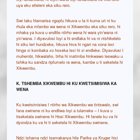
uya eku etleleni eka siku rero.
Swi taku hlamarisa ngopfu hikuva u ta ti kuma uri ni ku
rhula eka mfambo wa wena ni Xikwembu eka siku rero, hi
mhaka ya kuva u endlile ntirho wena hi wara yin’wana ni
yin’wana. I diyavulosi loyi a hi endlaka hi va ni ntshikelelo
hi siku leri hundzeke, hikuva hiva hi ngari na xona lexi
hinga xi kombaka xo hoxeka lexi hi xi endleke. Diyavulosi I
muhembi, hikwalaho, tirha hi matimba hinkwawo leswaku u
tshika ku sandza ripfumelo ra wena, kambe u ti seketela hi
Xikwembu.
K. TSHEMBA XIKWEMBU HI KU KWETSIMISIWA KA
WENA
Ku kwetsimisiwa I ntirho wa Xikwembu wa tintswalo, swi
fana swinene ni ku endliwa loyi a lulameke – I kuva u
tiseketala swinene hi Hosi Xikwembu. Hi fanele ku va hi
dyondza ku va hi ti seketela hi Xikwembu swinene.
Ndzi tshama ndzi tsemakanya hile Parike ya Kruger hixi