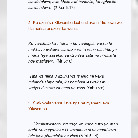
leswintshwa; swa khale swi hundzile, ku nghenile
leswintshwa
. (2 Kor 5:17).
2. Ku dzunisa Xikwembu lexi endlaka ntirho lowu wo
hlamarisa endzeni ka wena.
Ku vonakala ka n’wina a ku voningele vanhu hi
mukhuva wolowo, leswaku va ta vona mintirho ya
n’wina leyo saseka, va dzunisa Tata wa n’wina la
nge matilweni
. (Mt 5:16).
Tata wa mina ú dzunisiwa hi loko mi veka
mihandzu leyo tala, ku kombisa leswaku mi
vadyondzisiwa va mina va xiviri
(Yoh 15:8).
3. Swikokela vanhu lava nga munyameni eka
Xikwembu.
…
Hambiswiritano, ntsengo wa vona a wu ya wu ri
karhi wu engeteleka hi vavanuna ni vavasati lavo
tala lava pfumeleke ka Hosi
(Mint 5:14).