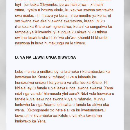
leyi lumbaka Xikwembu, se wa hahluriwa – xitina hi
xitina, tyaka ri hoxiwa ekule, ku xaviwa switina swintswha
swa nsuku, ni mi sava ya kona, ni cemendhe ya kona, ni
swinwana swo aka hi swona swi xaviwa, kutani hi ku
rhandza ka Kriste swi nghenisiwa, kutani ku sunguriwa ku
tempele ya Xikwembu yi sungula ku akiwa hi ku tirhisa
switina leswintswha hi xin’we xin’we, khumbi hi khumbi
naswona hi kuya hi makungu ya le tilweni.
D. VA NA LESWI UNGA XISWONA
Loko munhu a endliwa loyi a lulameke ( ku ambexiwa ku
kwetsima ka Kriste xi mfumo) u va a lulamile ku
hundzuriwa endzeni ka yena a va xifaniso xa Kriste. Hi
Ndlela leyi u fanele u va leswi u nga swona sweswi. Xana
ndzi nga va ndzi hlamusela yini xana? Ndzi vula leswaku u
fanele kuva leswi nga swona kuya hi mfanelo. Munhu
lontswha ku nga Adamu lontswha u fanele ku akiwa eka
wena. Xikongomelo xo hetelela xa ku kwetsimisiwa,i
kuva uri ni xivumbeko xa Kriste u va niku kwetsima
hinkwako ka Yena.