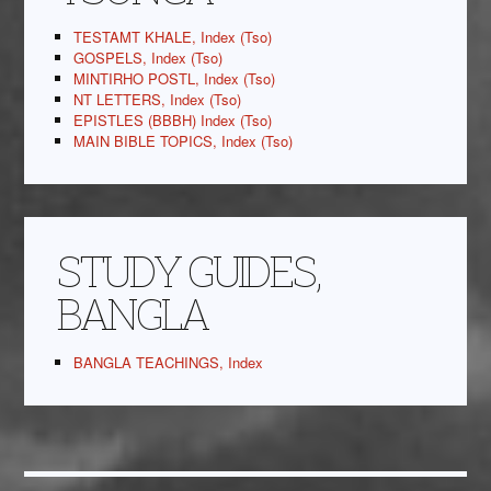
TESTAMT KHALE, Index (Tso)
GOSPELS, Index (Tso)
MINTIRHO POSTL, Index (Tso)
NT LETTERS, Index (Tso)
EPISTLES (BBBH) Index (Tso)
MAIN BIBLE TOPICS, Index (Tso)
STUDY GUIDES,
BANGLA
BANGLA TEACHINGS, Index