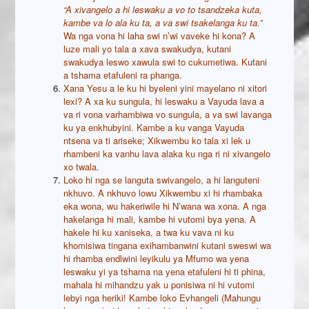
“A xivangelo a hi leswaku a vo to tsandzeka kuta,
kambe va lo ala ku ta, a va swi tsakelanga ku ta.”
Wa nga vona hi laha swi n’wi vaveke hi kona? A
luze mali yo tala a xava swakudya, kutani
swakudya leswo xawula swi to cukumetiwa. Kutani
a tshama etafuleni ra phanga.
Xana Yesu a le ku hi byeleni yini mayelano ni xitori
lexi? A xa ku sungula, hi leswaku a Vayuda lava a
va ri vona varhambiwa vo sungula, a va swi lavanga
ku ya enkhubyini. Kambe a ku vanga Vayuda
ntsena va ti ariseke; Xikwembu ko tala xi lek u
rhambeni ka vanhu lava alaka ku nga ri ni xivangelo
xo twala.
Loko hi nga se languta swivangelo, a hi languteni
nkhuvo. A nkhuvo lowu Xikwembu xi hi rhambaka
eka wona, wu hakeriwile hi N’wana wa xona. A nga
hakelanga hi mali, kambe hi vutomi bya yena. A
hakele hi ku xaniseka, a twa ku vava ni ku
khomisiwa tingana exihambanwini kutani sweswi wa
hi rhamba endlwini leyikulu ya Mfumo wa yena
leswaku yi ya tshama na yena etafuleni hi ti phina,
mahala hi mihandzu yak u ponisiwa ni hi vutomi
lebyi nga heriki! Kambe loko Evhangeli (Mahungu