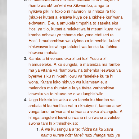
rhambiwa eMfun’wini wa Xikwembu, a nga ta
nyikiwa piki ni foxolo ni havuroni ra rihlaza ra tilo
(nkuxe) kutani a lerisiwa kuya cela xikhele kun’wana
ekhwatini. E-e, a amukela timpahla to saseka eka
Hosi ya tilo, kutani a heleketiwa hi ntsumi kuya n’wi
komba ndhawu yo tshama eka yona etafuleri ra
Hosi. I murhambiwa wa xiyimo xa le henhla, kutani
hinkwaswo leswi nga tafuleni wa fanela ku tiphina
hiswona mahala.
Kambe a hi vonene eka xitori lexi Yesu a xi
hlamuseleke. A xo sungula, a malandza ma fambe
ma ya vitana va rhambiwa, na tshemba leswaku va
byeriwe siku ni nkarhi lowu va faneleke ku ta hi
wona. Kutani loko nkhuvo wu lulamisiwile, a
malandza ma rhumiwile kuya tivisa varhambiwa
leswaku va ta hikuva se a wu lunghisiwile.
Unga hleketa leswaku a vo fanela ku hlamba va
ambala hi ku hantlisa vat a nkhubyeni, kambe a swi
vanga tano, un’wana ni un’wana a veke xivangelo. A
hi nga languteni leswi un’wana ni un’wana a vuleke
swona tani hi xithindhekiso:
A wa ku sungula a te:
“Ndza ha ku xava
nsimu kutani ndzi faneli ndzi rhanga ndzi ya