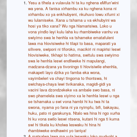
Yesu a tlhela a vulavula hi ta ku nghena eMfun’wini
wa yena. A fanisa xirhambu xa ku nghena kona ni
xirhambu xo ya enkhubyeni, nkuhuvo lowu xifumi xi
wu lulamiseke. Xana u tshama u va ekhubyini wa
hosi ya tiko xana? Wu nga hlamarisiwa. Loko u
vona yindlo leyi kulu laha ku rhambiweke vanhu va
swiyimo swa le henhla va tshameke ematafuleni
lawa ma hlovisiweke hi tilapi to basa, maparati ya
silivere, swiponi ni tiforoko, macikiri ni mapirisi leswi
hlovisiweke, tikhapi to hatima, switulu swa swiyimo
swa le henhla leswi endliweke hi mapulangi,
madzana-dzana ya tivoningo ti hlovisiwile ehenhla,
makapeti layo dzika yo famba eka wona,
vayimbeleri va chayi tingoma to thontswa, hi
swichaya-chaya lewi tivikanaka, magidi-gidi ya
vacini lava dzondzekeke va ambale swo basa, ni
swo phamelela swa xiyimo xa le henhla leswi u nga
se tshamaka u swi vona hambi hi ku twa hi ta
swona, nyama yo fana ni ya nyimpfu, bifi, bakayau,
huku, pato ni garakunya. Ntalo wa hina hi ngo xurha
hi ku vona swilo leswi ntsena, kutani hi nga ti kuma
swi hi tikela ku kholwa leswaku hi hina hi
rhambiweke endhawini yo taniya!
A matsalwa lawa ma vula leswaku loko mudyohi a