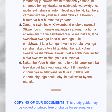
lamanene) yi huweleriwa hi malandza ya xona, ni
xirhambu lexi nyikiwake xa ndzivalelo wa swidyoho,
mbilu leyintshwa ni vutomi lebyi nga heriki, kambe a
varhambiwa va yeyisile a xirhambu xa Xikwembu,
hikuva va bisi hi mintirho ya vona.
Xana he swihi leswi Xikwembu xi endleke swona?
Xikwembu xi rhumele malandza ya xona ma huma
etikerekeni ma ya eswitarateni ni le ma bazaar, laha
swidakwa swi nga kona ni lava nga kule
emakhwatini laha ku nga ni vanhu vo tala lava nga
se tshamaka va twa hi ta xirhambu lexi, kutani
sweswi va rhambiwa leswaku vat a enkhubeni ku tat
a dya swin’we ni Hosi ya tilo ni misava.
Nakambe Yesu hi xitori lexi, a le ku hi lemukiseni ka
leswaku byi tava vuphunta loko hi ti hlawulela
vutomi bya nkarhinyana ku tlula ku tihlawulela
vutomi lebyi nga heriki lebyi hi nyikiwaka byana
mahala.
//////////
COPYING OF OUR
DOCUMENTS:
This study guide may
be copied or printed free of charge for personal use.