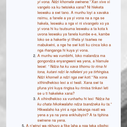
yi vona.
Ndzi khomele swinene.”
Xan xive xi
vangelo xa ku twisieka xana? Ni hleketa
leswaku a swi tano. A munhu loyi a xavaka
nsimu, a fanele a ya yi vona na a nga se
hakela, leswaku a nga vi ni xivangelo xo ya
yi vona hi ku tsutsuma leswaku a ta kota k
uvona leswaku ya fanela kumbe e-e, kambe
loko se a hakerile yi tlhela yi tsariwa ne
mabukwini, a nge he swi koti ku cinca loko a
nga rhanganga hi kuya yi vona.
A munhu wa vumbirhi, loko malandza ma
gongondza enyangweni wa yena, a hlamule
leswi:
“ Ndza ha ku xava tihomu to rima hi
tona, kutani ndzi le ndleleni yo ya tirhingisa.
Ndzi khomeli a ndzi nga swi koti.”
Na xona
xithindhekiso lexi a xi twali. Xana swi ta
pfuna yini kuya ringisa ku rimisa tinkavi leti
se u ti hakeleke xana?
A xihindhekiso xa vunharhu hi lexi
“Ndza ha
ku chata hikokwalaho ndza tsandzeka ku ta.”
Hikwalaho ka yini a nga tekanga nsati wa
yena a ya na yena enkhubyini? A ta tiphina
swinene na yena.
A n’winyi wa nkhuvo a fike laha a nga teka xiboho: